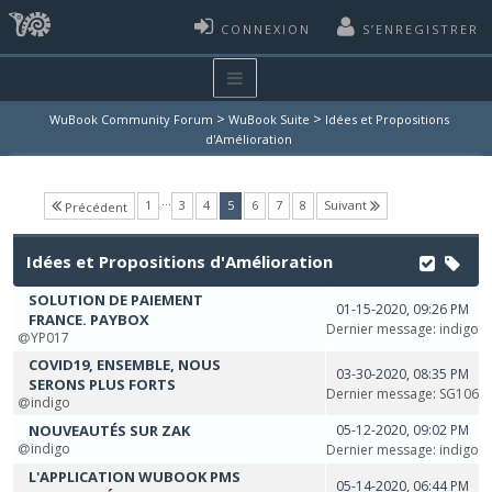
CONNEXION
S’ENREGISTRER
>
>
WuBook Community Forum
WuBook Suite
Idées et Propositions
d'Amélioration
…
(current)
1
3
4
5
6
7
8
Suivant
Précédent
Idées et Propositions d'Amélioration
SOLUTION DE PAIEMENT
01-15-2020, 09:26 PM
FRANCE. PAYBOX
Dernier message
:
indigo
YP017
COVID19, ENSEMBLE, NOUS
03-30-2020, 08:35 PM
SERONS PLUS FORTS
Dernier message
:
SG106
indigo
NOUVEAUTÉS SUR ZAK
05-12-2020, 09:02 PM
indigo
Dernier message
:
indigo
L'APPLICATION WUBOOK PMS
05-14-2020, 06:44 PM