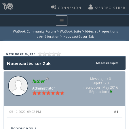
CONNEXION
S’ENREGISTRER
>
>
WuBook Community Forum
WuBook Suite
Idées et Propositions
>
d'Amélioration
Nouveautés sur Zak
Note de ce sujet :
Nouveautés sur Zak
Modes de sujets
Messages : 0
luther
Sujets : 20
Inscription : May 2016
Administrator
Réputation :
9
05-12-2020, 09:02 PM
#1
Bonjour à tous,