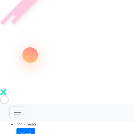
Mr Preno
View