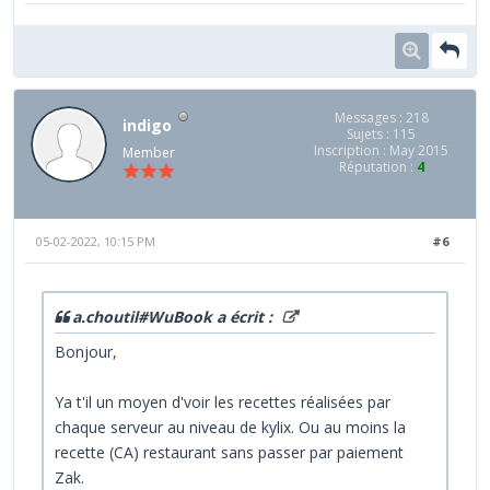
Messages : 218
indigo
Sujets : 115
Inscription : May 2015
Member
Réputation :
4
05-02-2022, 10:15 PM
#6
a.choutil#WuBook a écrit :
Bonjour,
Ya t'il un moyen d'voir les recettes réalisées par
chaque serveur au niveau de kylix. Ou au moins la
recette (CA) restaurant sans passer par paiement
Zak.