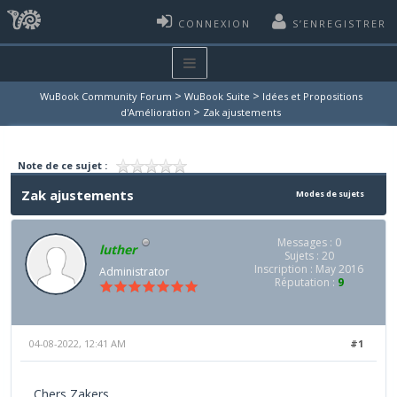
CONNEXION
S’ENREGISTRER
>
>
WuBook Community Forum
WuBook Suite
Idées et Propositions
>
d'Amélioration
Zak ajustements
Note de ce sujet :
Zak ajustements
Modes de sujets
Messages : 0
luther
Sujets : 20
Inscription : May 2016
Administrator
Réputation :
9
04-08-2022, 12:41 AM
#1
Chers Zakers,