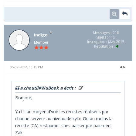
Messages : 218
indigo
Sujets : 115
Inscription : May 2015
Member
Réputation :
4
05-02-2022, 10:15 PM
#6
a.choutil#WuBook a écrit :
Bonjour,
Ya t'il un moyen d'voir les recettes réalisées par
chaque serveur au niveau de kylix. Ou au moins la
recette (CA) restaurant sans passer par paiement
Zak.