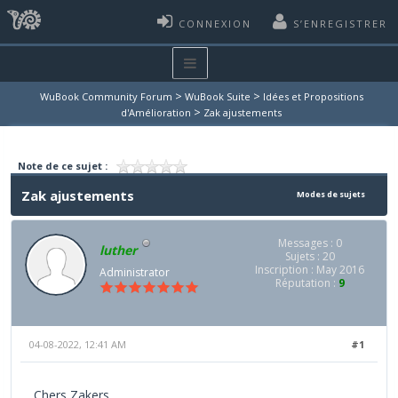
CONNEXION
S’ENREGISTRER
>
>
WuBook Community Forum
WuBook Suite
Idées et Propositions
>
d'Amélioration
Zak ajustements
Note de ce sujet :
Zak ajustements
Modes de sujets
Messages : 0
luther
Sujets : 20
Inscription : May 2016
Administrator
Réputation :
9
04-08-2022, 12:41 AM
#1
Chers Zakers,