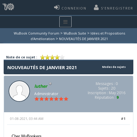
CONNEXION
S’ENREGISTRER
>
>
WuBook Community Forum
WuBook Suite
Idées et Propositions
>
d'Amélioration
NOUVEAUTÉS DE JANVIER 2021
Note de ce sujet :
NOUVEAUTÉS DE JANVIER 2021
Modes de sujets
Messages : 0
luther
Sujets : 20
Inscription : May 2016
Administrator
Réputation :
9
01-08-2021, 03:44 AM
#1
Cher WuBookers,