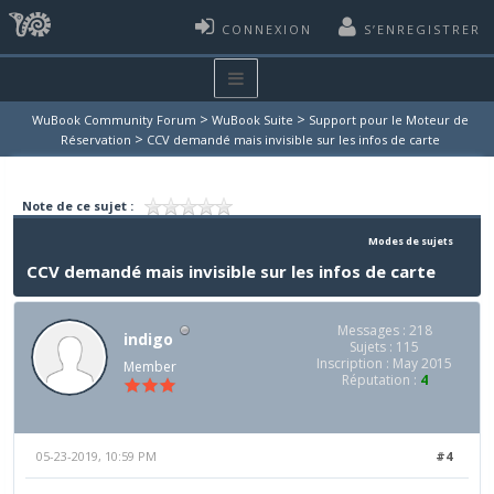
CONNEXION
S’ENREGISTRER
>
>
WuBook Community Forum
WuBook Suite
Support pour le Moteur de
>
Réservation
CCV demandé mais invisible sur les infos de carte
Note de ce sujet :
Modes de sujets
CCV demandé mais invisible sur les infos de carte
Messages : 218
indigo
Sujets : 115
Inscription : May 2015
Member
Réputation :
4
05-23-2019, 10:59 PM
#4