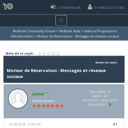
CONNEXION
S’ENREGISTRER
>
>
WuBook Community Forum
WuBook Suite
Idées et Propositions
>
d'Amélioration
Moteur de Réservation : Messages et réseaux sociaux
Note de ce sujet :
Modes de sujets
Moteur de Réservation : Messages et réseaux
sociaux
Messages : 0
luther
Sujets : 20
Inscription : May 2016
Administrator
Réputation :
9
05-08-2018, 11:09 PM
#1