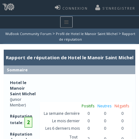
CONNEXION
S’ENREGISTRER
>
>
WuBook Community Forum
Profil de Hotel le Manoir Saint Michel
Rapport
de réputation
Rapport de réputation de Hotel le Manoir Saint Michel
Sommaire
Hotel le
Manoir
Saint Michel
(Junior
Member)
Positifs
Neutres
Négatifs
La semaine dernière
0
0
0
Réputation
Le mois dernier
0
0
0
2
totale:
Les 6 derniers mois
0
0
0
Réputation
Tout
2
0
0