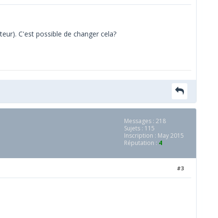
teur). C'est possible de changer cela?
Messages : 218
Sujets : 115
Inscription : May 2015
Réputation :
4
#3