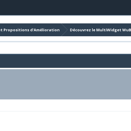
et Propositions d'Amélioration
Découvrez le MultiWidget Wu