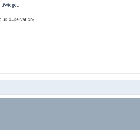
ltiWidget.
lus-d...servation/