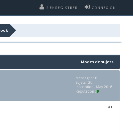
S’ENREGISTRER
CONNEXION
Book
Modes de sujets
Messages : 0
Sujets : 20
Inscription : May 2016
Réputation :
9
#1