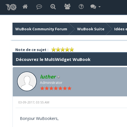
WuBook Community Forum
WuBook Suite
Idées 
Note de ce sujet :
Découvrez le MultiWidget WuBook
luther
Administrator
03-09-2017, 03:55 AM
Bonjour WuBookers,