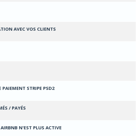
Votes - 0 sur 5 en moyenne
1
2
3
4
5
TION AVEC VOS CLIENTS
Votes - 0 sur 5 en moyenne
1
2
3
4
5
Votes - 0 sur 5 en moyenne
1
2
3
4
5
Votes - 0 sur 5 en moyenne
1
2
3
4
5
E PAIEMENT STRIPE PSD2
Votes - 0 sur 5 en moyenne
1
2
3
4
5
ÉS / PAYÉS
Votes - 0 sur 5 en moyenne
1
2
3
4
5
AIRBNB N'EST PLUS ACTIVE
Votes - 0 sur 5 en moyenne
1
2
3
4
5