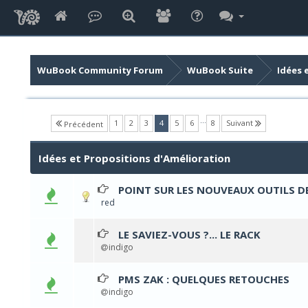
WuBook Community Forum
WuBook Suite
Idées 
…
(current)
1
2
3
4
5
6
8
Suivant
Précédent
Idées et Propositions d'Amélioration
POINT SUR LES NOUVEAUX OUTILS D
0 
red
LE SAVIEZ-VOUS ?... LE RACK
0 
indigo
PMS ZAK : QUELQUES RETOUCHES
0 
indigo