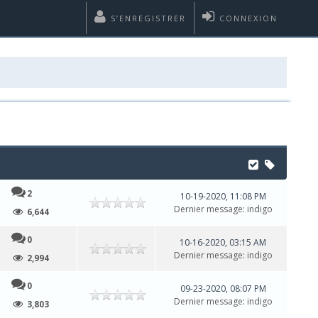
S’ENREGISTRER
CONNEXION
2
10-19-2020, 11:08 PM
Dernier message
:
indigo
6,644
0
10-16-2020, 03:15 AM
Dernier message
:
indigo
2,994
0
09-23-2020, 08:07 PM
Dernier message
:
indigo
3,803