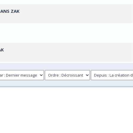
DANS ZAK
Votes - 0 sur 5 en moyenne
1
2
3
4
5
Votes - 0 sur 5 en moyenne
1
2
3
4
5
AK
Votes - 0 sur 5 en moyenne
1
2
3
4
5