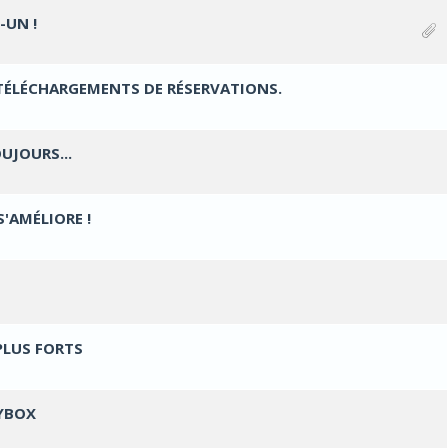
-UN !
1 Votes - 5 sur 5 en moyenne
1
2
3
4
5
TÉLÉCHARGEMENTS DE RÉSERVATIONS.
Votes - 0 sur 5 en moyenne
1
2
3
4
5
UJOURS...
1 Votes - 5 sur 5 en moyenne
1
2
3
4
5
'AMÉLIORE !
1 Votes - 5 sur 5 en moyenne
1
2
3
4
5
Votes - 0 sur 5 en moyenne
1
2
3
4
5
PLUS FORTS
Votes - 0 sur 5 en moyenne
1
2
3
4
5
AYBOX
Votes - 0 sur 5 en moyenne
1
2
3
4
5