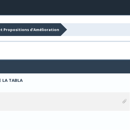
et Propositions d'Amélioration
E LA TABLA
Votes - 0 sur 5 en moyenne
1
2
3
4
5
Votes - 0 sur 5 en moyenne
1
2
3
4
5
Votes - 0 sur 5 en moyenne
1
2
3
4
5