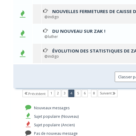
NOUVELLES FERMETURES DE CAISSE 
0 
indigo
DU NOUVEAU SUR ZAK !
0 
luther
ÉVOLUTION DES STATISTIQUES DE Z
0 
indigo
…
(current)
1
2
3
4
5
6
8
Suivant
Précédent
Nouveaux messages
Sujet populaire (Nouveau)
Sujet populaire (Ancien)
Pas de nouveau message