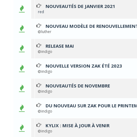
NOUVEAUTÉS DE JANVIER 2021
1 Votes - 4 sur 
1
2
3
4
5
red
NOUVEAU MODÈLE DE RENOUVELLEMENT
2 Votes - 3 sur 5
1
2
3
4
5
luther
RELEASE MAI
1 Votes - 3 sur 5
1
2
3
4
5
indigo
NOUVELLE VERSION ZAK ÉTÉ 2023
1 Votes - 3 sur 5
1
2
3
4
5
indigo
NOUVEAUTÉS DE NOVEMBRE
2 Votes - 1 sur 5 en
1
2
3
4
5
indigo
DU NOUVEAU SUR ZAK POUR LE PRINTEM
0 Votes - 0 sur 5 en 
1
2
3
4
5
indigo
KYLIX : MISE À JOUR À VENIR
0 Votes - 0 sur 5 en 
1
2
3
4
5
indigo