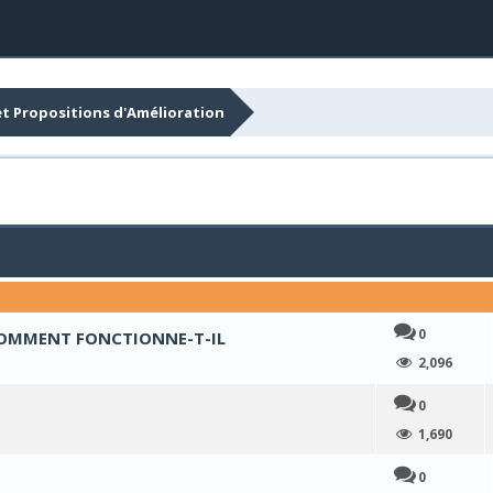
et Propositions d'Amélioration
0
COMMENT FONCTIONNE-T-IL
moyenne
2,096
0
moyenne
1,690
0
moyenne