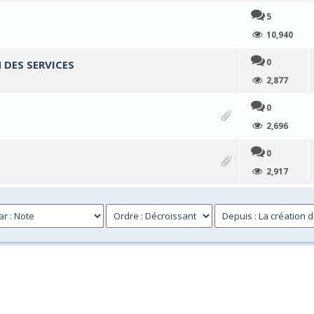
5
moyenne
10,940
0
 DES SERVICES
moyenne
2,877
0
moyenne
2,696
0
moyenne
2,917