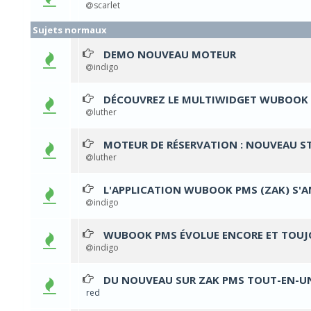
scarlet
Sujets normaux
DEMO NOUVEAU MOTEUR
1 Votes - 5 sur
1
2
3
4
5
indigo
DÉCOUVREZ LE MULTIWIDGET WUBOOK
1 Votes - 5 sur
1
2
3
4
5
luther
MOTEUR DE RÉSERVATION : NOUVEAU S
1 Votes - 5 sur
1
2
3
4
5
luther
L'APPLICATION WUBOOK PMS (ZAK) S'AM
1 Votes - 5 sur
1
2
3
4
5
indigo
WUBOOK PMS ÉVOLUE ENCORE ET TOUJO
1 Votes - 5 sur
1
2
3
4
5
indigo
DU NOUVEAU SUR ZAK PMS TOUT-EN-UN
1 Votes - 5 sur
1
2
3
4
5
red