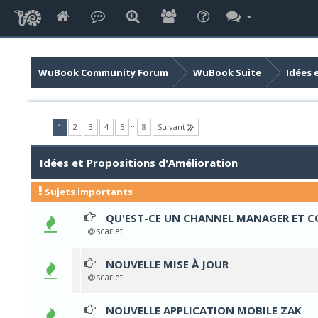
WuBook Community Forum
WuBook Suite
Idées 
…
(current)
1
2
3
4
5
8
Suivant
Idées et Propositions d'Amélioration
Sujets importants
QU'EST-CE UN CHANNEL MANAGER ET 
0 Votes - 0 sur 5 en 
1
2
3
4
5
scarlet
NOUVELLE MISE À JOUR
0 Votes - 0 sur 5 en 
1
2
3
4
5
scarlet
NOUVELLE APPLICATION MOBILE ZAK
0 Votes - 0 sur 5 en 
1
2
3
4
5