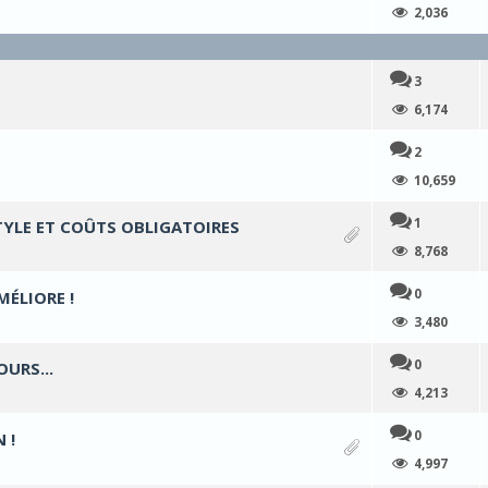
2,036
3
 5 en moyenne
6,174
2
 5 en moyenne
10,659
1
TYLE ET COÛTS OBLIGATOIRES
 5 en moyenne
8,768
0
ÉLIORE !
 5 en moyenne
3,480
0
URS...
 5 en moyenne
4,213
0
 !
 5 en moyenne
4,997