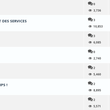
0
5 en moyenne
3,736
3
 DES SERVICES
 en moyenne
10,853
3
 en moyenne
6,085
0
 en moyenne
2,740
2
 moyenne
5,460
2
PS !
moyenne
8,895
2
moyenne
5,571