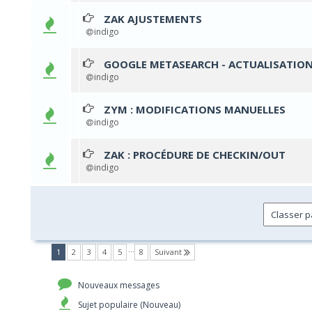
ZAK AJUSTEMENTS
0 Votes - 0 sur 5 en 
1
2
3
4
5
indigo
GOOGLE METASEARCH - ACTUALISATION
0 Votes - 0 sur 5 en 
1
2
3
4
5
indigo
ZYM : MODIFICATIONS MANUELLES
0 Votes - 0 sur 5 en 
1
2
3
4
5
indigo
ZAK : PROCÉDURE DE CHECKIN/OUT
0 Votes - 0 sur 5 en 
1
2
3
4
5
indigo
…
(current)
1
2
3
4
5
8
Suivant
Nouveaux messages
Sujet populaire (Nouveau)