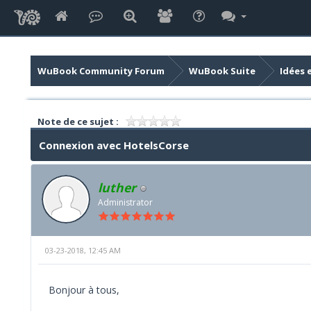
WuBook Community Forum
WuBook Suite
Idées 
Note de ce sujet :
Connexion avec HotelsCorse
luther
Administrator
03-23-2018, 12:45 AM
Bonjour à tous,