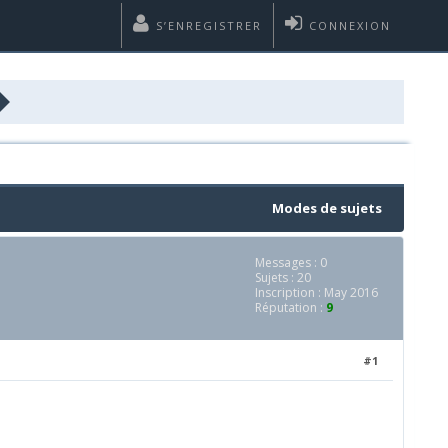
S’ENREGISTRER
CONNEXION
Modes de sujets
Messages : 0
Sujets : 20
Inscription : May 2016
Réputation :
9
#1