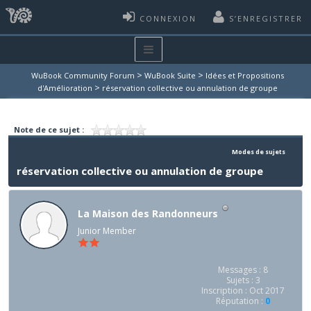
CONNEXION
S’ENREGISTRER
>
>
WuBook Community Forum
WuBook Suite
Idées et Propositions
>
d'Amélioration
réservation collective ou annulation de groupe
Note de ce sujet :
Modes de sujets
réservation collective ou annulation de groupe
La Maison des Randonneurs
Junior Member
Messages : 8
Sujets : 3
Inscription : Oct 2017
Réputation :
0