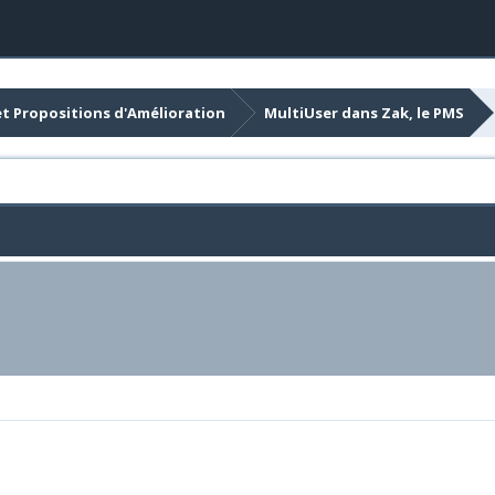
et Propositions d'Amélioration
MultiUser dans Zak, le PMS