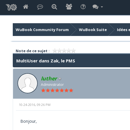
WuBook Community Forum
WuBook Suite
Idées 
Note de ce sujet :
MultiUser dans Zak, le PMS
luther
Administrator
10-24-2016, 09:26 PM
Bonjour,