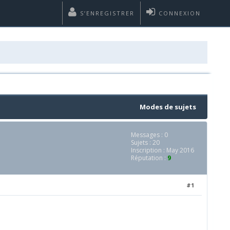
S’ENREGISTRER
CONNEXION
Modes de sujets
Messages : 0
Sujets : 20
Inscription : May 2016
Réputation :
9
#1