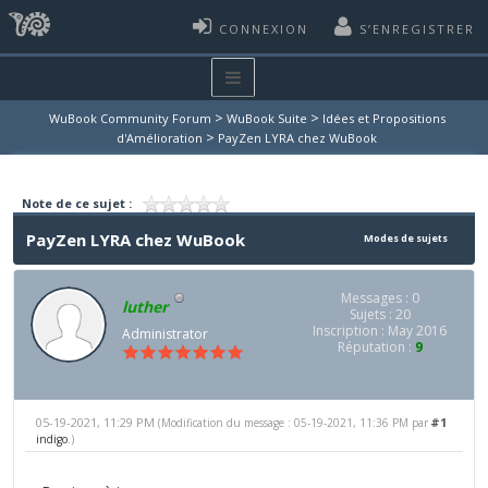
CONNEXION
S’ENREGISTRER
>
>
WuBook Community Forum
WuBook Suite
Idées et Propositions
>
d'Amélioration
PayZen LYRA chez WuBook
Note de ce sujet :
PayZen LYRA chez WuBook
Modes de sujets
Messages : 0
luther
Sujets : 20
Inscription : May 2016
Administrator
Réputation :
9
05-19-2021, 11:29 PM
#1
(Modification du message : 05-19-2021, 11:36 PM par
indigo
.)