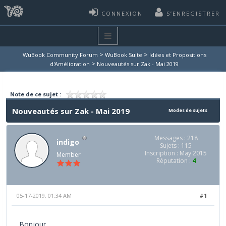
CONNEXION
S’ENREGISTRER
>
>
WuBook Community Forum
WuBook Suite
Idées et Propositions
>
d'Amélioration
Nouveautés sur Zak - Mai 2019
Note de ce sujet :
Nouveautés sur Zak - Mai 2019
Modes de sujets
Messages : 218
indigo
Sujets : 115
Inscription : May 2015
Member
Réputation :
4
05-17-2019, 01:34 AM
#1
Bonjour,