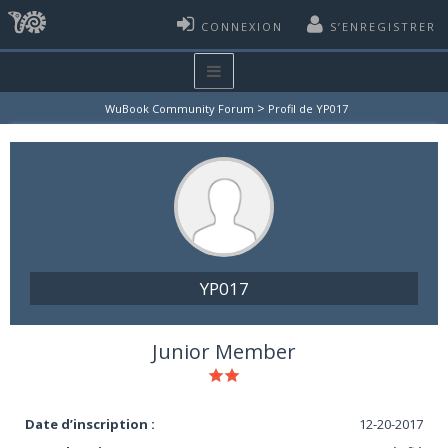
CONNEXION
S’ENREGISTRER
>
WuBook Community Forum
Profil de YP017
YP017
Junior Member
Date d’inscription :
12-20-2017