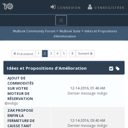
CONNEXION
S’ENREGISTRER
>
>
WuBook Community Forum
WuBook Suite
Idées et Propositions
d'Amélioration
…
(current)
1
2
3
4
5
8
Suivant
Précédent
Idées et Propositions d'Amélioration
AJOUT DE
COMMODITÉS
SUR VOTRE
12-14-2016, 01:46 AM
MOTEUR DE
Dernier message
:
indigo
RÉSERVATION
indigo
ZAK PROPOSE
ENFIN LA
FERMETURE DE
12-14-2016, 03:40 AM
CAISSE TANT
Dernier message
:
indigo