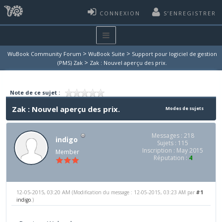
CONNEXION
S’ENREGISTRER
>
>
WuBook Community Forum
WuBook Suite
Support pour logiciel de gestion
>
(PMS) Zak
Zak : Nouvel aperçu des prix.
Note de ce sujet :
Zak : Nouvel aperçu des prix.
Modes de sujets
Messages : 218
indigo
Sujets : 115
Inscription : May 2015
Member
Réputation :
4
12-05-2015, 03:20 AM
#1
(Modification du message : 12-05-2015, 03:23 AM par
indigo
.)