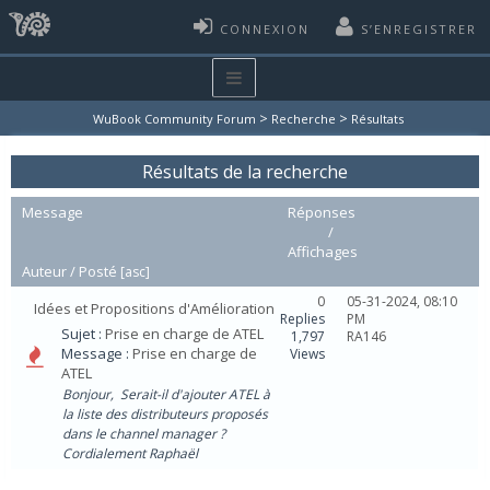
CONNEXION
S’ENREGISTRER
>
>
WuBook Community Forum
Recherche
Résultats
Résultats de la recherche
Message
Réponses
/
Affichages
Auteur /
Posté
[
asc
]
0
05-31-2024, 08:10
Idées et Propositions d'Amélioration
Replies
PM
Sujet :
Prise en charge de ATEL
1,797
RA146
Message :
Prise en charge de
Views
ATEL
Bonjour, Serait-il d'ajouter ATEL à
la liste des distributeurs proposés
dans le channel manager ?
Cordialement Raphaël