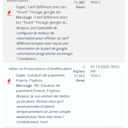
Réservation
11,987
YP017
Sujet :
Tarif différent chez les
Views
"fount" Trivago google etc
Message :
Tarif différent chez
les "fount" Trivago google et...
Bonjour, est il possible de
configurer le moteur de
réservation pour afficher un tarif
différent lorsque celui reçoit une
réservation de la part de google
commission programme ou trivago
? Cordialem...
3
01-13-2020, 09:52
Idées et Propositions d'Amélioration
Replies
PM
Sujet :
Solution de paiement
11,013
YP017
France. Paybox
Views
Message :
RE: Solution de
paiement France. Paybox
Bonjour, Je suis entrain de mettre
ça en place. Pensez vous qu'il
serait possible d'obtenir
temporairement un 2eme compte
wubook pour faire mes tests ?
Cordialement, Yann