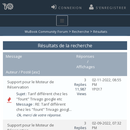
CONNEXION
S’ENREGISTRER
>
>
WuBook Community Forum
Recherche
Résultats
Résultats de la recherche
Message
Réponses
/
Affichages
Auteur /
Posté
[
asc
]
3
02-11-2022, 08:55
Support pour le Moteur de
Replies
PM
Réservation
11,987
YP017
Sujet :
Tarif différent chez les
Views
"fount" Trivago google etc
Message :
RE: Tarif différent
chez les "fount" Trivago googl...
Ok, merci de votre réponse.
3
02-09-2022, 07:32
Support pour le Moteur de
Replies
PM