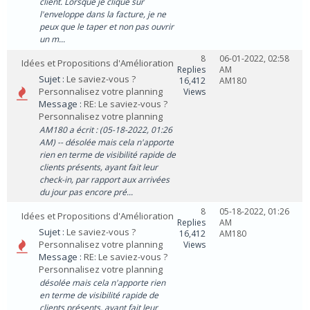
client. Lorsque je clique sur
l'enveloppe dans la facture, je ne
peux que le taper et non pas ouvrir
un m...
8
06-01-2022, 02:58
Idées et Propositions d'Amélioration
Replies
AM
Sujet :
Le saviez-vous ?
16,412
AM180
Personnalisez votre planning
Views
Message :
RE: Le saviez-vous ?
Personnalisez votre planning
AM180 a écrit : (05-18-2022, 01:26
AM) -- désolée mais cela n'apporte
rien en terme de visibilité rapide de
clients présents, ayant fait leur
check-in, par rapport aux arrivées
du jour pas encore pré...
8
05-18-2022, 01:26
Idées et Propositions d'Amélioration
Replies
AM
Sujet :
Le saviez-vous ?
16,412
AM180
Personnalisez votre planning
Views
Message :
RE: Le saviez-vous ?
Personnalisez votre planning
désolée mais cela n'apporte rien
en terme de visibilité rapide de
clients présents, ayant fait leur