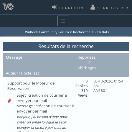
CONNEXION
S’ENREGISTRER
>
>
WuBook Community Forum
Recherche
Résultats
Résultats de la recherche
Message
Réponses
/
Affichages
Auteur /
Posté
[
asc
]
0
05-13-2026, 01:54
Support pour le Moteur de
Replies
AM
Réservation
310
AM180
Sujet :
création de courrier à
Views
envoyer par mail
Message :
création de courrier à
envoyer par mail
bonjour, j'ai besoin d'aide pour
créer un email lorsque je veux
envoyer la facture par mail au