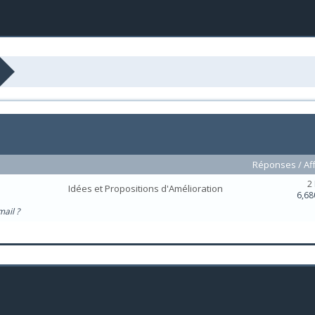
Réponses
/
Af
2
Idées et Propositions d'Amélioration
6,68
ail ?