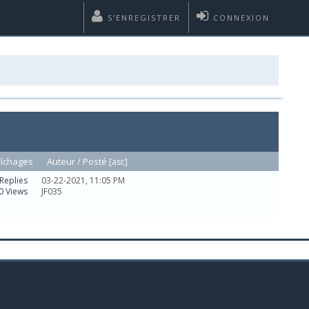
S’ENREGISTRER
CONNEXION
fichages
Auteur /
Posté
[
asc
]
Replies
03-22-2021, 11:05 PM
0 Views
JF035