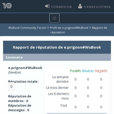
CONNEXION
S’ENREGISTRER
>
>
WuBook Community Forum
Profil de e.prignon#WuBook
Rapport de
réputation
Rapport de réputation de e.prignon#WuBook
Sommaire
e.prignon#WuBook
Positifs
Neutres
Négatifs
(Newbie)
La semaine
0
0
0
Réputation totale:
dernière
0
Le mois dernier
0
0
0
Les 6 derniers
0
0
0
Réputation de
mois
membres : 0
Réputation de
Tout
0
0
0
messages : 0