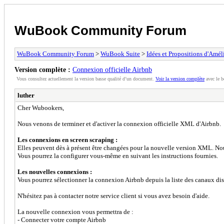
WuBook Community Forum
WuBook Community Forum
>
WuBook Suite
>
Idées et Propositions d'Amél
Version complète :
Connexion officielle Airbnb
Vous consultez actuellement la version basse qualité d’un document.
Voir la version complète
avec le b
luther
Cher Wubookers,
Nous venons de terminer et d'activer la connexion officielle XML d'Airbnb.
Les connexions en screen scraping :
Elles peuvent dès à présent être changées pour la nouvelle version XML. No
Vous pourrez la configurer vous-même en suivant les instructions fournies.
Les nouvelles connexions :
Vous pourrez sélectionner la connexion Airbnb depuis la liste des canaux d
N'hésitez pas à contacter notre service client si vous avez besoin d'aide.
La nouvelle connexion vous permettra de :
- Connecter votre compte Airbnb