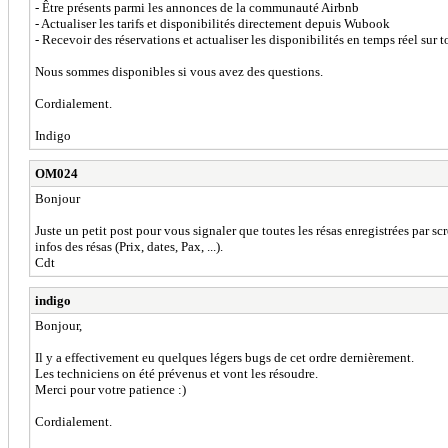
- Être présents parmi les annonces de la communauté Airbnb
- Actualiser les tarifs et disponibilités directement depuis Wubook
- Recevoir des réservations et actualiser les disponibilités en temps réel sur 
Nous sommes disponibles si vous avez des questions.
Cordialement.
Indigo
OM024
Bonjour
Juste un petit post pour vous signaler que toutes les résas enregistrées par s
infos des résas (Prix, dates, Pax, ...).
Cdt
indigo
Bonjour,
Il y a effectivement eu quelques légers bugs de cet ordre dernièrement.
Les techniciens on été prévenus et vont les résoudre.
Merci pour votre patience :)
Cordialement.