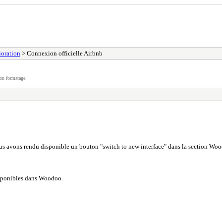
ioration
> Connexion officielle Airbnb
on formatage.
us avons rendu disponible un bouton "switch to new interface" dans la section Wo
isponibles dans Woodoo.